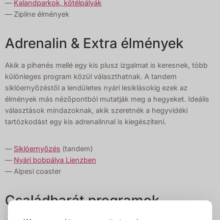
—
Kalandparkok, kötélpályák
— Zipline élmények
Adrenalin & Extra élmények
Akik a pihenés mellé egy kis plusz izgalmat is keresnek, több
különleges program közül választhatnak. A tandem
siklóernyőzéstől a lendületes nyári lesiklásokig ezek az
élmények más nézőpontból mutatják meg a hegyeket. Ideális
választások mindazoknak, akik szeretnék a hegyvidéki
tartózkodást egy kis adrenalinnal is kiegészíteni.
—
Siklóernyőzés
(tandem)
—
Nyári bobpálya Lienzben
— Alpesi coaster
Családbarát programok