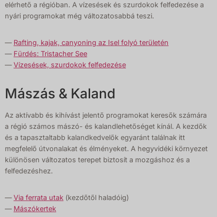
elérhető a régióban. A vízesések és szurdokok felfedezése a
nyári programokat még változatosabbá teszi.
—
Rafting, kajak, canyoning az Isel folyó területén
—
Fürdés: Tristacher See
—
Vízesések, szurdokok felfedezése
Mászás & Kaland
Az aktívabb és kihívást jelentő programokat keresők számára
a régió számos mászó- és kalandlehetőséget kínál. A kezdők
és a tapasztaltabb kalandkedvelők egyaránt találnak itt
megfelelő útvonalakat és élményeket. A hegyvidéki környezet
különösen változatos terepet biztosít a mozgáshoz és a
felfedezéshez.
—
Via ferrata utak
(kezdőtől haladóig)
—
Mászókertek