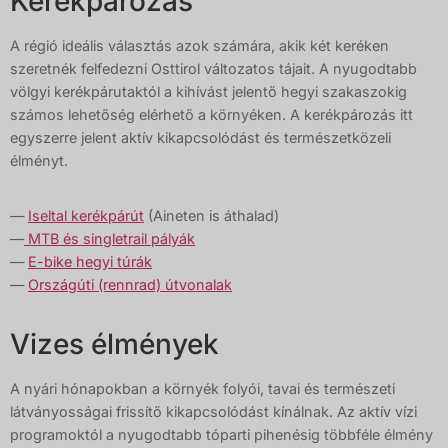
Kerékpározás
A régió ideális választás azok számára, akik két keréken
szeretnék felfedezni Osttirol változatos tájait. A nyugodtabb
völgyi kerékpárutaktól a kihívást jelentő hegyi szakaszokig
számos lehetőség elérhető a környéken. A kerékpározás itt
egyszerre jelent aktív kikapcsolódást és természetközeli
élményt.
—
Iseltal kerékpárút
(Aineten is áthalad)
—
MTB és singletrail pályák
—
E-bike hegyi túrák
—
Országúti (rennrad) útvonalak
Vizes élmények
A nyári hónapokban a környék folyói, tavai és természeti
látványosságai frissítő kikapcsolódást kínálnak. Az aktív vízi
programoktól a nyugodtabb tóparti pihenésig többféle élmény