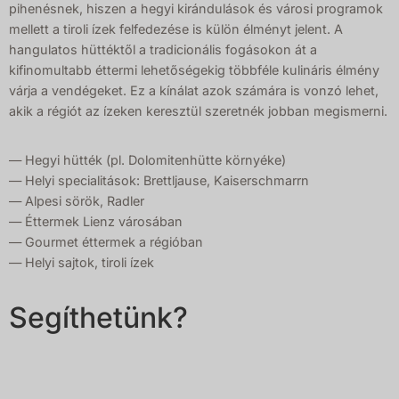
pihenésnek, hiszen a hegyi kirándulások és városi programok
mellett a tiroli ízek felfedezése is külön élményt jelent. A
hangulatos hüttéktől a tradicionális fogásokon át a
kifinomultabb éttermi lehetőségekig többféle kulináris élmény
várja a vendégeket. Ez a kínálat azok számára is vonzó lehet,
akik a régiót az ízeken keresztül szeretnék jobban megismerni.
— Hegyi hütték (pl. Dolomitenhütte környéke)
— Helyi specialitások: Brettljause, Kaiserschmarrn
— Alpesi sörök, Radler
— Éttermek Lienz városában
— Gourmet éttermek a régióban
— Helyi sajtok, tiroli ízek
Segíthetünk?
Szívesen ajánlunk helyi túravezetőket, kölcsönzőket, és
segítünk megszervezni a transzfert a programok