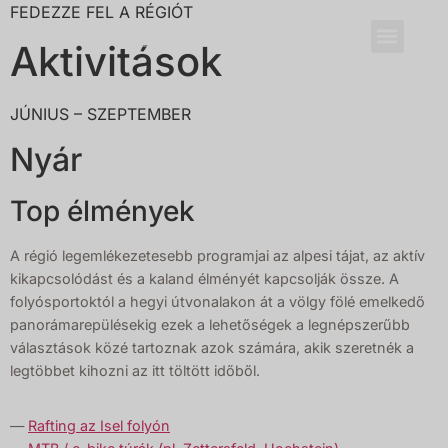
FEDEZZE FEL A RÉGIÓT
Aineterhof
EN
DE
HU
Aktivitások
JÚNIUS – SZEPTEMBER
Nyár
Top élmények
A régió legemlékezetesebb programjai az alpesi tájat, az aktív
kikapcsolódást és a kaland élményét kapcsolják össze. A
folyósportoktól a hegyi útvonalakon át a völgy fölé emelkedő
panorámarepülésekig ezek a lehetőségek a legnépszerűbb
választások közé tartoznak azok számára, akik szeretnék a
legtöbbet kihozni az itt töltött időből.
—
Rafting az Isel folyón