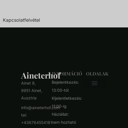
indulási pontjaihoz. Érkezéskor érdeklődj a recepción.
Kapcsolatfelvétel
Aineterhof
INFORMÁCIÓ
OLDALAK
Bejelentkezés:
Ainet 9,
13:00-tól
9951 Ainet,
Ausztria
Kijelentletkezés:
11:00-ig
info@aineterhof.com
Háziállat:
tel:
nem hozható
+436764554181