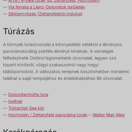
—
MTB / e-bike túrák (pl. Zettersfeld, Hochstein)
—
Via ferrata a Lienz-Dolomitok területén
—
Siklóernyőzés (Zettersfeldről indulva)
Túrázás
A környék túraútvonalai a könnyedebb sétáktól a látványos
panorámatúrákig sokféle élményt kínálnak. A vendégek
felfedezhetik Osttirol legismertebb útvonalait, legyen szó
tóparti körökről, völgyi szakaszokról vagy hegyi
kilátópontokról. A változatos terepnek köszönhetően mindenki
találhat a saját tempójához és érdeklődéséhez illő útvonalat.
—
Dolomitenhütte túra
—
Iseltrail
—
Tristacher See kör
—
Hochstein / Zettersfeld panoráma túrák
—
Walter Mair Weg