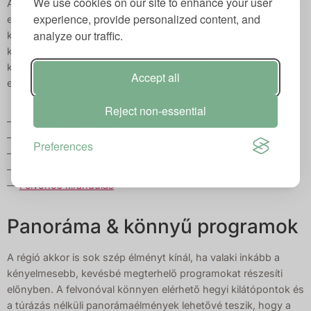
We use cookies on our site to enhance your user
A régió családok számára is ideális választás, hiszen könnyen
experience, provide personalized content, and
elérhető és élvezetes programlehetőségeket kínál több
analyze our traffic.
korosztály számára. A nyugodtabb szabadtéri
kikapcsolódástól a játékosabb élményekig sokféle lehetőség
közül lehet választani. Ezek a programok különösen jól illenek
Accept all
egy kiegyensúlyozott, változatos családi nyaraláshoz.
Reject non-essential
—
Könnyű kerékpárutak
—
Kalandparkok
Preferences
—
Bobpálya
—
Tóparti pihenés
(Tristacher See)
—
Felvonós kirándulás
Panoráma & könnyű programok
A régió akkor is sok szép élményt kínál, ha valaki inkább a
kényelmesebb, kevésbé megterhelő programokat részesíti
előnyben. A felvonóval könnyen elérhető hegyi kilátópontok és
a túrázás nélküli panorámaélmények lehetővé teszik, hogy a